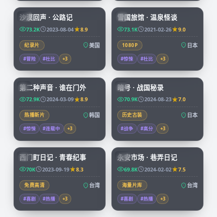
沙漠回声 · 公路记
雪国旅馆 · 温泉怪谈
CN
JP
73.2K
2023-08-04
8.9
73.1K
2021-02-26
9.0
纪录片
美国
1080P
日本
#冒险
#杜比
+
3
#惊悚
#杜比
+
3
72:34
99:04
第二种声音 · 谁在门外
暗号 · 战国秘录
KR
JP
72.9K
2024-03-09
8.9
70.9K
2024-08-23
7.0
热播新片
韩国
历史古装
日本
#惊悚
#连载中
+
3
#战争
#高分
+
3
70:38
99:47
西门町日记 · 青春纪事
永安市场 · 巷弄日记
TW
TW
70K
2023-09-19
8.3
69.8K
2024-02-02
7.5
免费高清
台湾
海量片库
台湾
#喜剧
#热播
+
3
#喜剧
#热播
+
3
99:03
45:53