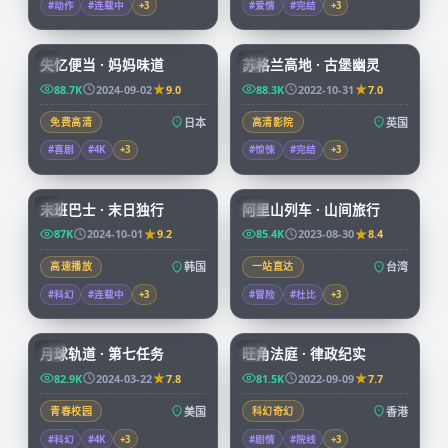
#动作
#连载中
+
3
#爱情
#完结
+
3
59:19
99:39
失忆便当 · 妈妈味道
苏格兰高地 · 古堡幽灵
JP
CN
88.7K
2024-09-02
9.0
88.3K
2022-10-31
7.0
免费高清
日本
高清影院
英国
#喜剧
#4K
+
3
#惊悚
#完结
+
3
99:15
59:04
末班巴士 · 末日独行
阿里山列车 · 山间旅行
KR
TW
87K
2024-10-01
9.2
85.4K
2023-08-30
8.4
高速播放
韩国
一站直达
台湾
#科幻
#连载中
+
3
#冒险
#杜比
+
3
99:57
45:15
月球轨道 · 第七任务
旺角法庭 · 律政纪实
CN
HK
82.9K
2024-03-22
7.8
81.5K
2022-09-09
7.7
青春校园
美国
科幻奇幻
香港
#科幻
#4K
+
3
#剧情
#院线
+
3