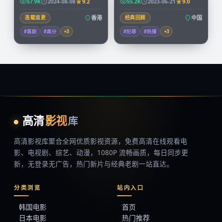
57.9K
2024-08-08
9.2
55.2K
2023-06-21
9.0
连载追更
香港
经典回顾
中国
#喜剧
#高分
+
3
#犯罪
#热播
+
3
高清
影视
库
高清影视库
聚合全网优质影视资源，
免费高清在线观看
电
影、电视剧、综艺、动漫，1080P 流畅画质，每日同步更
新，无登录无广告，热门新片与经典老剧一站直达。
分类浏览
站内入口
韩国电影
首页
日本电影
热门推荐