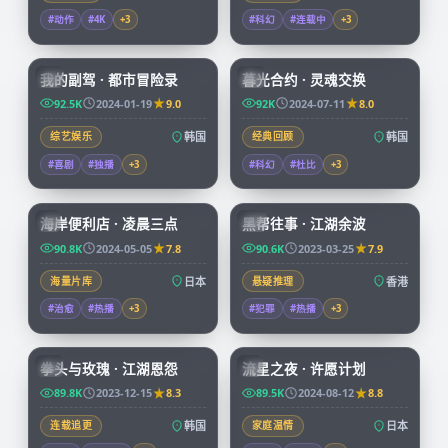
#动作
#4K
+
3
#科幻
#连载中
+
3
56:16
99:50
我的副驾 · 都市冒险录
暮光合约 · 灵魂交换
KR
KR
92.5K
2024-01-19
9.0
92K
2024-07-11
8.0
综艺娱乐
韩国
经典回顾
韩国
#喜剧
#独播
+
3
#科幻
#杜比
+
3
52:28
99:41
海岸便利店 · 凌晨三点
黑帮往事 · 江湖余波
JP
HK
90.8K
2024-05-05
7.8
90.6K
2023-03-25
7.9
海量片库
日本
悬疑推理
香港
#治愈
#热播
+
3
#犯罪
#热播
+
3
99:48
99:55
拳头与玫瑰 · 江湖恩怨
流星之夜 · 许愿计划
KR
JP
89.8K
2023-12-15
8.3
89.5K
2024-08-12
8.8
连载追更
韩国
家庭温情
日本