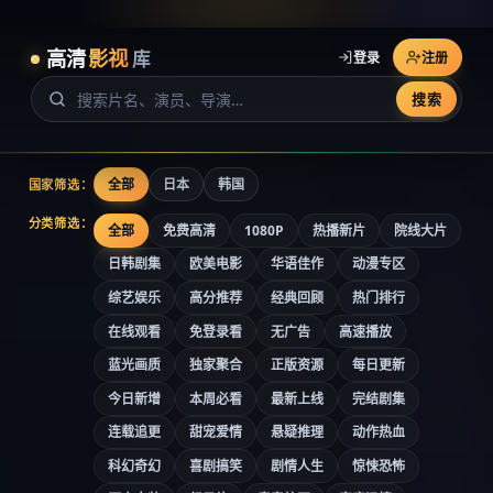
高清
影视
库
登录
注册
搜索
全部
日本
韩国
国家筛选：
分类筛选：
全部
免费高清
1080P
热播新片
院线大片
日韩剧集
欧美电影
华语佳作
动漫专区
综艺娱乐
高分推荐
经典回顾
热门排行
在线观看
免登录看
无广告
高速播放
蓝光画质
独家聚合
正版资源
每日更新
今日新增
本周必看
最新上线
完结剧集
连载追更
甜宠爱情
悬疑推理
动作热血
科幻奇幻
喜剧搞笑
剧情人生
惊悚恐怖