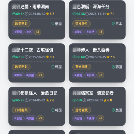
曼谷迷情 · 雨季湄南
蓝色潜艇 · 深海任务
CN
JP
69.3K
2024-08-30
8.7
68.3K
2023-11-11
7.1
欧美电影
泰国
热播新片
日本
#爱情
#4K
+
3
#科幻
#完结
+
3
99:25
67:32
烛影十二夜 · 古宅怪谈
钢琴诗人 · 街头独奏
KR
KR
67.9K
2021-10-29
8.7
66.6K
2023-09-15
7.6
欧美电影
韩国
蓝光画质
韩国
#惊悚
#热播
+
3
#爱情
#院线
+
3
66:08
50:05
我们都是怪人 · 治愈日记
真相档案室 · 调查记者
KR
CN
65.9K
2024-05-21
7.6
65K
2023-07-07
6.8
日韩剧集
韩国
运动竞技
美国
#喜剧
#热播
+
3
#剧情
#独播
+
3
73:38
99:34