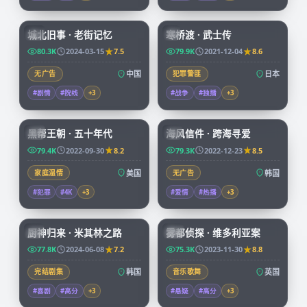
99:17
99:29
城北旧事 · 老街记忆
寒桥渡 · 武士传
CN
JP
80.3K
2024-03-15
7.5
79.9K
2021-12-04
8.6
无广告
中国
犯罪警匪
日本
#剧情
#院线
+
3
#战争
#独播
+
3
69:14
97:58
黑帮王朝 · 五十年代
海风信件 · 跨海寻爱
CN
KR
79.4K
2022-09-30
8.2
79.3K
2022-12-23
8.5
家庭温情
美国
无广告
韩国
#犯罪
#4K
+
3
#爱情
#热播
+
3
58:31
68:22
厨神归来 · 米其林之路
雾都侦探 · 维多利亚案
KR
CN
77.8K
2024-06-08
7.2
75.3K
2023-11-30
8.8
完结剧集
韩国
音乐歌舞
英国
#喜剧
#高分
+
3
#悬疑
#高分
+
3
99:40
99:36