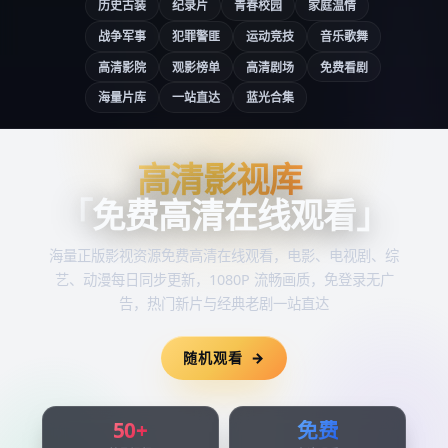
历史古装
纪录片
青春校园
家庭温情
战争军事
犯罪警匪
运动竞技
音乐歌舞
高清影院
观影榜单
高清剧场
免费看剧
海量片库
一站直达
蓝光合集
高清影视库
高清影视库
「
免费高清在线观看
」
海量正版影视资源
免费高清在线观看
，电影、电视剧、综
艺、动漫每日同步更新，1080P 流畅画质，免登录无广
告，热门新片与经典老剧一站直达
随机观看
50+
免费