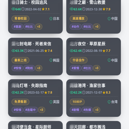
春日骑士 · 校园追风
冰雪之巅 · 雪山救援
JP
CN
64K
2022-04-02
7.1
63.6K
2023-12-30
7.9
青春校园
日本
高速播放
中国
#喜剧
#杜比
+
3
#动作
#杜比
+
3
99:14
99:01
第七封电邮 · 死者来信
北方夜空 · 草原星辰
KR
CN
63.3K
2021-06-25
7.4
62.4K
2022-08-19
7.7
最新上线
韩国
华语佳作
中国
#惊悚
#院线
+
3
#爱情
#杜比
+
3
99:30
99:55
海岛灯塔 · 失踪指南
高雄港湾 · 渔家往事
CN
TW
62.2K
2023-02-17
7.8
62.2K
2021-12-07
8.3
免费看剧
英国
1080P
台湾
#惊悚
#连载中
+
3
#剧情
#热播
+
3
59:46
45:37
银河便当盒 · 星际厨师
摩天回廊 · 都市搁浅
JP
JP