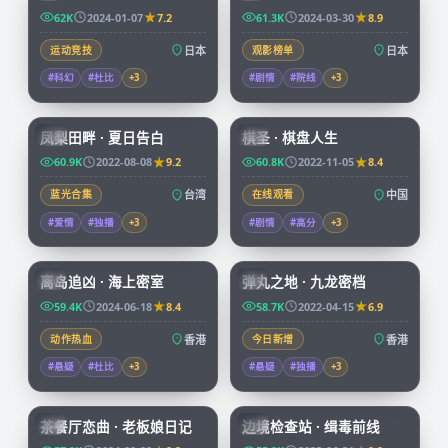
62K
2024-01-07
7.2
61.3K
2024-03-30
8.9
运动竞技
日本
观影榜单
日本
#科幻
#杜比
+
3
#剧情
#院线
+
3
99:21
91:43
凤梨田畔 · 夏日告白
棋圣 · 棋盘人生
TW
CN
60.9K
2022-08-08
9.2
60.8K
2022-11-05
8.4
蓝光合集
台湾
在线观看
中国
#爱情
#独播
+
3
#剧情
#高分
+
3
92:58
99:59
离岛追凶 · 海上密室
弹丸之地 · 九龙密档
HK
HK
59.4K
2024-06-18
8.4
58.7K
2022-04-15
6.9
动作热血
香港
今日新增
香港
#悬疑
#杜比
+
3
#悬疑
#独播
+
3
70:07
52:09
茶餐厅恋曲 · 老板娘日记
边境检查站 · 缉毒前线
HK
CN