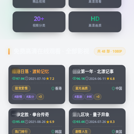
精品视频
高清观看
20+
HD
视频分类
高清画质
免费高清在线观看 · 全部影视
共
48
部 · 1080P
99:24
45:51
维港日落 · 渡轮记忆
创业第一年 · 北漂记事
HK
CN
97.9K
2021-07-10
7.2
96.1K
2024-06-11
6.8
甜宠爱情
香港
蓝光画质
中国
#剧情
#高分
+
3
#喜剧
#4K
+
3
96:07
99:49
一拳定胜 · 拳台传奇
第九区块 · 量子异象
KR
CN
95.4K
2021-08-26
6.9
93.4K
2024-07-26
8.3
热门排行
韩国
剧情人生
美国